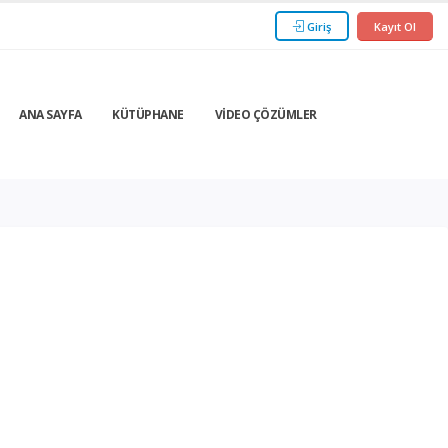
Giriş
Kayıt Ol
ANA SAYFA
KÜTÜPHANE
VIDEO ÇÖZÜMLER