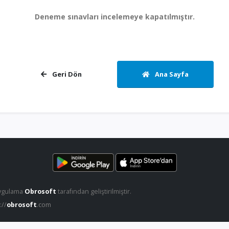
Deneme sınavları incelemeye kapatılmıştır.
Geri Dön
Ana Sayfa
ygulama
Obrosoft
tarafından geliştirilmiştir.
://
obrosoft
.com