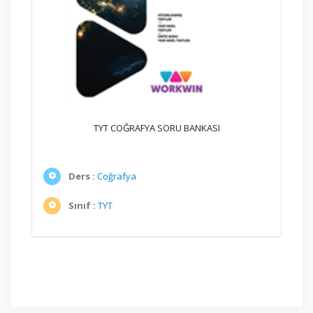
TYT COĞRAFYA SORU BANKASI
Ders :
Coğrafya
Sınıf :
TYT