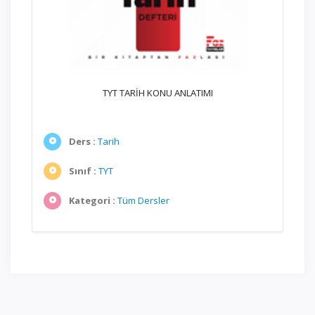
TYT TARİH KONU ANLATIMI
Ders :
Tarih
Sınıf :
TYT
Kategori :
Tüm Dersler