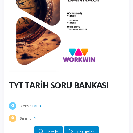
TYT TARİH SORU BANKASI
Ders :
Tarih
Sınıf :
TYT
İncele
Çözümler