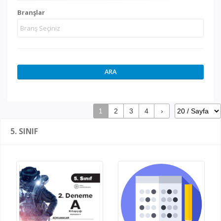
Branşlar
ARA
1
2
3
4
›
5. SINIF