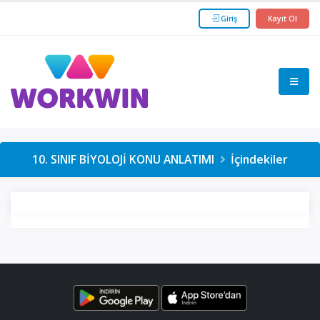
Giriş
Kayıt Ol
10. SINIF BİYOLOJİ KONU ANLATIMI
İçindekiler