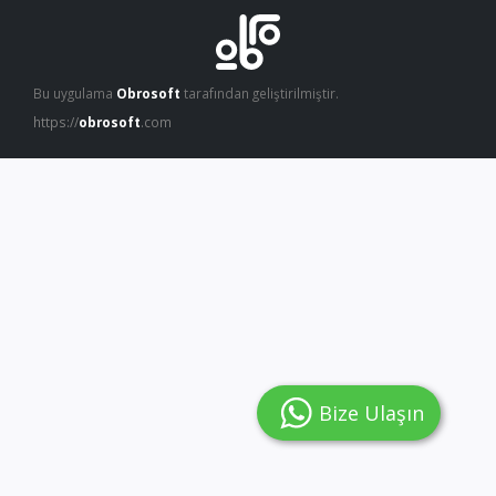
Bu uygulama
Obrosoft
tarafından geliştirilmiştir.
https://
obrosoft
.com
Bize Ulaşın