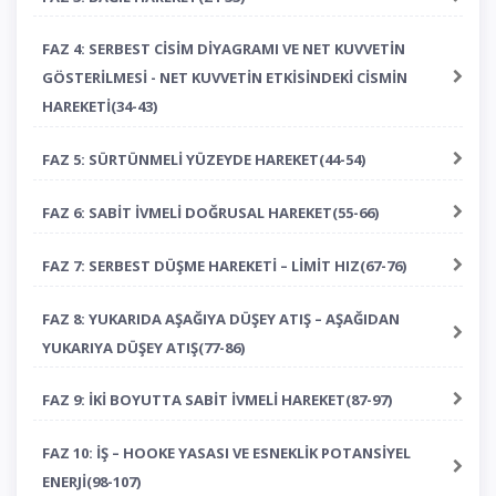
FAZ 4: SERBEST CİSİM DİYAGRAMI VE NET KUVVETİN
GÖSTERİLMESİ - NET KUVVETİN ETKİSİNDEKİ CİSMİN
HAREKETİ(34-43)
FAZ 5: SÜRTÜNMELİ YÜZEYDE HAREKET(44-54)
FAZ 6: SABİT İVMELİ DOĞRUSAL HAREKET(55-66)
FAZ 7: SERBEST DÜŞME HAREKETİ – LİMİT HIZ(67-76)
FAZ 8: YUKARIDA AŞAĞIYA DÜŞEY ATIŞ – AŞAĞIDAN
YUKARIYA DÜŞEY ATIŞ(77-86)
FAZ 9: İKİ BOYUTTA SABİT İVMELİ HAREKET(87-97)
FAZ 10: İŞ – HOOKE YASASI VE ESNEKLİK POTANSİYEL
ENERJİ(98-107)